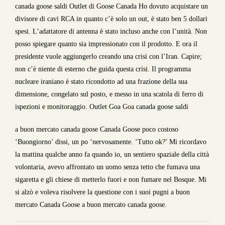
canada goose saldi Outlet di Goose Canada Ho dovuto acquistare un
divisore di cavi RCA in quanto c’è solo un out, è stato ben 5 dollari
spesi. L’adattatore di antenna è stato incluso anche con l’unità. Non
posso spiegare quanto sia impressionato con il prodotto. E ora il
presidente vuole aggiungerlo creando una crisi con l’Iran. Capire;
non c’è niente di esterno che guida questa crisi. Il programma
nucleare iraniano è stato ricondotto ad una frazione della sua
dimensione, congelato sul posto, e messo in una scatola di ferro di
ispezioni e monitoraggio. Outlet Goa Goa canada goose saldi
a buon mercato canada goose Canada Goose poco costoso
‘Buongiorno’ dissi, un po ‘nervosamente. ‘Tutto ok?’ Mi ricordavo
la mattina qualche anno fa quando io, un sentiero spaziale della città
volontaria, avevo affrontato un uomo senza tetto che fumava una
sigaretta e gli chiese di metterlo fuori e non fumare nel Bosque. Mi
si alzò e voleva risolvere la questione con i suoi pugni a buon
mercato Canada Goose a buon mercato canada goose.