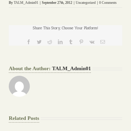
By
TALM_Admin01
|
September 27th, 2012
|
Uncategorized
|
0 Comments
Share This Story, Choose Your Platform!
Facebook
Twitter
Reddit
LinkedIn
Tumblr
Pinterest
Vk
Email
About the Author:
TALM_Admin01
Related Posts